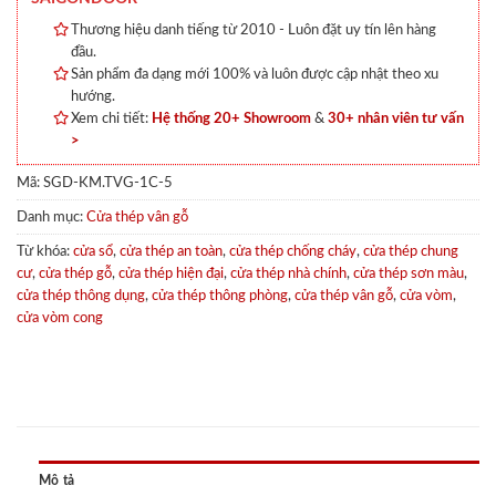
Thương hiệu danh tiếng từ 2010 - Luôn đặt uy tín lên hàng
đầu.
Sản phẩm đa dạng mới 100% và luôn được cập nhật theo xu
hướng.
Xem chi tiết:
Hệ thống 20+ Showroom
&
30+ nhân viên tư vấn
>
Mã:
SGD-KM.TVG-1C-5
Danh mục:
Cửa thép vân gỗ
Từ khóa:
cửa sổ
,
cửa thép an toàn
,
cửa thép chống cháy
,
cửa thép chung
cư
,
cửa thép gỗ
,
cửa thép hiện đại
,
cửa thép nhà chính
,
cửa thép sơn màu
,
cửa thép thông dụng
,
cửa thép thông phòng
,
cửa thép vân gỗ
,
cửa vòm
,
cửa vòm cong
Mô tả