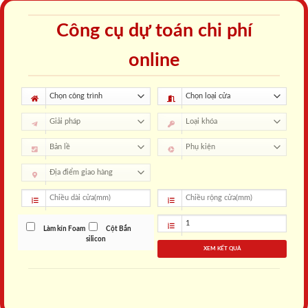
Công cụ dự toán chi phí
online
Làm kín Foam
Cột Bắn
silicon
XEM KẾT QUẢ