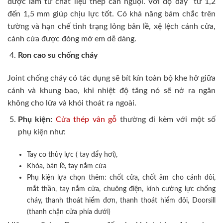
được làm từ chất liệu thép cán nguội. Với độ dày từ 1,2
đến 1,5 mm giúp chịu lực tốt. Có khả năng bám chắc trên
tường và hạn chế tình trạng lỏng bản lề, xệ lệch cánh cửa,
cánh cửa được đóng mở em dễ dàng.
Ron cao su chống cháy
Joint chống cháy có tác dụng sẽ bít kín toàn bộ khe hở giữa
cánh và khung bao, khi nhiệt độ tăng nó sẽ nở ra ngăn
không cho lửa và khói thoát ra ngoài.
Phụ kiện:
Cửa thép vân gỗ
thường đi kèm với một số
phụ kiện như:
Tay co thủy lực ( tay đẩy hơi),
Khóa, bản lề, tay nắm cửa
Phụ kiện lựa chọn thêm: chốt cửa, chốt âm cho cánh đôi,
mắt thần, tay nắm cửa, chuông điện, kính cường lực chống
cháy, thanh thoát hiểm đơn, thanh thoát hiểm đôi, Doorsill
(thanh chặn cửa phía dưới)