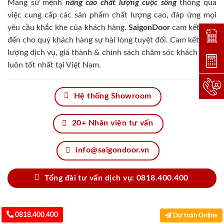
Mang sứ mệnh
nâng cao chất lượng cuộc sống
thông qua
việc cung cấp các sản phẩm chất lượng cao, đáp ứng mọi
yêu cầu khắc khe của khách hàng.
SaigonDoor
cam kết đem
Đặt lị
đến cho quý khách hàng sự hài lòng tuyệt đối. Cam kết chất
lượng dịch vụ, giá thành & chính sách chăm sóc khách hàng
Dự toá
luôn tốt nhất tại Việt Nam.
Hotlin
Hệ thống Showroom
20+ Nhân viên tư vấn
info@saigondoor.vn
Tổng đài tư vấn dịch vụ: 0818.400.400
0818.400.400
Dự toán Online