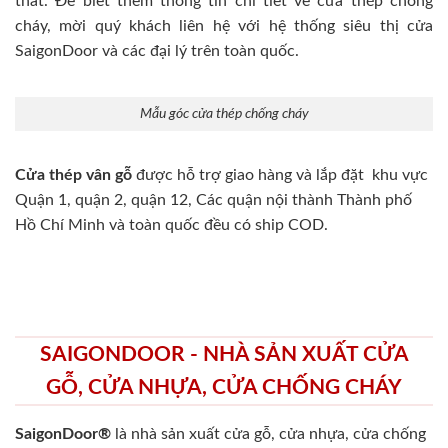
thất. Để biết thêm thông tin chi tiết về cửa thép chống
cháy, mời quý khách liên hệ với hệ thống siêu thị cửa
SaigonDoor và các đại lý trên toàn quốc.
Mẫu góc cửa thép chống cháy
Cửa thép vân gỗ
được hỗ trợ giao hàng và lắp đặt khu vực
Quận 1, quận 2, quận 12, Các quận nội thành Thành phố
Hồ Chí Minh và toàn quốc đều có ship COD.
SAIGONDOOR - NHÀ SẢN XUẤT CỬA
GỖ, CỬA NHỰA, CỬA CHỐNG CHÁY
SaigonDoor®
là nhà sản xuất cửa gỗ, cửa nhựa, cửa chống