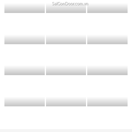
SaiGonDoor.com.vn