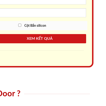
Cột Bắn silicon
XEM KẾT QUẢ
Door ?