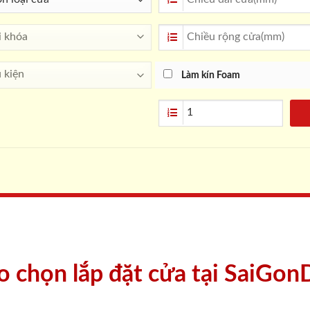
Làm kín Foam
ao chọn lắp đặt cửa tại SaiGon