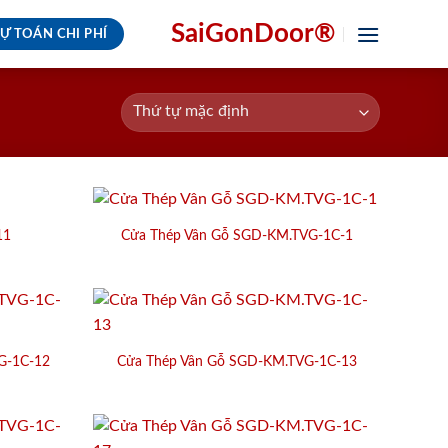
SaiGonDoor®
Ự TOÁN CHI PHÍ
11
Cửa Thép Vân Gỗ SGD-KM.TVG-1C-1
G-1C-12
Cửa Thép Vân Gỗ SGD-KM.TVG-1C-13