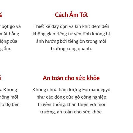
%
Cách Âm Tốt
 bột gỗ và
Thiết kế dày dặn và kín khít đem đến
 mặt bằng
không gian riêng tư yên tĩnh không bị
 động của
ảnh hưởng bới tiếng ồn trong môi
ng ẩm.
trường xung quanh.
i
An toàn cho sức khỏe
%. Không
Không chưa hàm lượng Formandegyd
chống mối
như các dòng cửa gỗ công nghiệp
ho độ bền
truyền thống, thân thiện với môi
trường, an toàn cho sức khỏe.