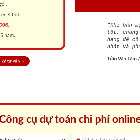
gói.
ên 4 bộ).
00đ.
"Khi bán m
tốt, chúng
 5 năm.
hàng để cố
nhất và ph
Trần Văn Lãm
 ký tư vấn
Công cụ dự toán chi phí onlin