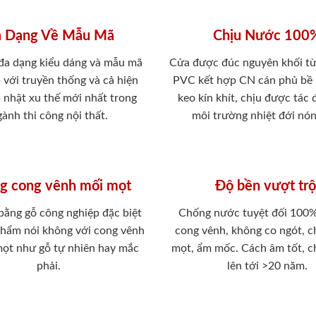
 Dạng Về Mẫu Mã
Chịu Nước 100
 đa dạng kiểu dáng và mẫu mã
Cửa được đúc nguyên khối từ
 với truyền thống và cả hiện
PVC kết hợp CN cán phủ bề
p nhật xu thế mới nhất trong
keo kín khít, chịu được tác
ành thi công nội thất.
môi trường nhiệt đới nó
g cong vênh mối mọt
Độ bền vượt trộ
 bằng gỗ công nghiệp đặc biệt
Chống nước tuyệt đối 100
phẩm nói không với cong vênh
cong vênh, không co ngót, 
mọt như gỗ tự nhiên hay mắc
mọt, ẩm mốc. Cách âm tốt, c
phải.
lên tới >20 năm.