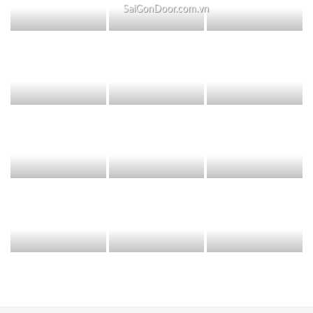
SaiGonDoor.com.vn