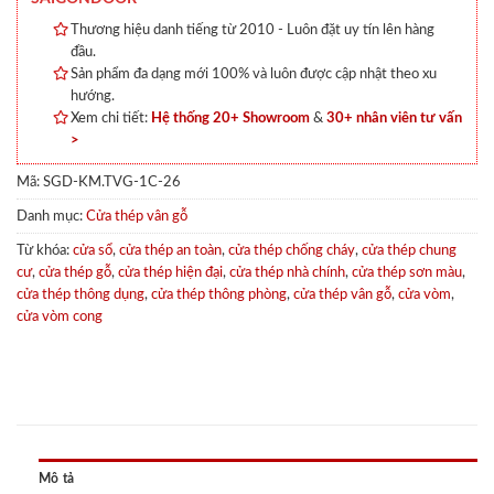
Thương hiệu danh tiếng từ 2010 - Luôn đặt uy tín lên hàng
đầu.
Sản phẩm đa dạng mới 100% và luôn được cập nhật theo xu
hướng.
Xem chi tiết:
Hệ thống 20+ Showroom
&
30+ nhân viên tư vấn
>
Mã:
SGD-KM.TVG-1C-26
Danh mục:
Cửa thép vân gỗ
Từ khóa:
cửa sổ
,
cửa thép an toàn
,
cửa thép chống cháy
,
cửa thép chung
cư
,
cửa thép gỗ
,
cửa thép hiện đại
,
cửa thép nhà chính
,
cửa thép sơn màu
,
cửa thép thông dụng
,
cửa thép thông phòng
,
cửa thép vân gỗ
,
cửa vòm
,
cửa vòm cong
Mô tả