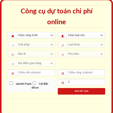
Công cụ dự toán chi phí
online
Làm kín Foam
Cột Bắn
silicon
XEM KẾT QUẢ