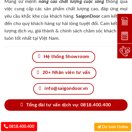
Mang sứ mệnh
nâng cao chất lượng cuộc sống
thông qua
việc cung cấp các sản phẩm chất lượng cao, đáp ứng mọi
yêu cầu khắc khe của khách hàng.
SaigonDoor
cam kết đem
Đặt lị
đến cho quý khách hàng sự hài lòng tuyệt đối. Cam kết chất
lượng dịch vụ, giá thành & chính sách chăm sóc khách hàng
Dự toá
luôn tốt nhất tại Việt Nam.
Hotlin
Hệ thống Showroom
20+ Nhân viên tư vấn
info@saigondoor.vn
Tổng đài tư vấn dịch vụ: 0818.400.400
0818.400.400
Dự toán Online