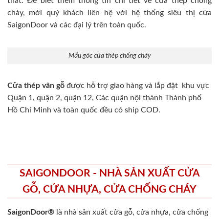
thất. Để biết thêm thông tin chi tiết về cửa thép chống
cháy, mời quý khách liên hệ với hệ thống siêu thị cửa
SaigonDoor và các đại lý trên toàn quốc.
Mẫu góc cửa thép chống cháy
Cửa thép vân gỗ
được hỗ trợ giao hàng và lắp đặt khu vực
Quận 1, quận 2, quận 12, Các quận nội thành Thành phố
Hồ Chí Minh và toàn quốc đều có ship COD.
SAIGONDOOR - NHÀ SẢN XUẤT CỬA
GỖ, CỬA NHỰA, CỬA CHỐNG CHÁY
SaigonDoor®
là nhà sản xuất cửa gỗ, cửa nhựa, cửa chống