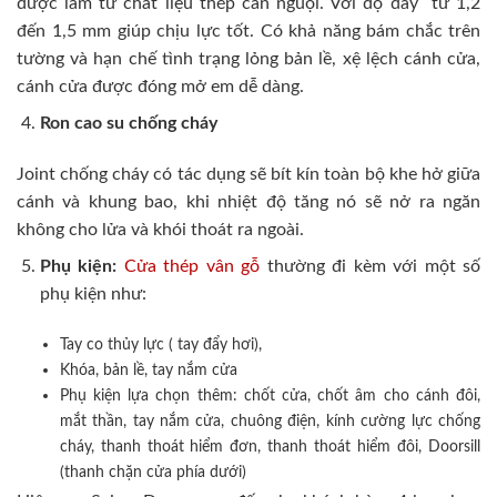
được làm từ chất liệu thép cán nguội. Với độ dày từ 1,2
đến 1,5 mm giúp chịu lực tốt. Có khả năng bám chắc trên
tường và hạn chế tình trạng lỏng bản lề, xệ lệch cánh cửa,
cánh cửa được đóng mở em dễ dàng.
Ron cao su chống cháy
Joint chống cháy có tác dụng sẽ bít kín toàn bộ khe hở giữa
cánh và khung bao, khi nhiệt độ tăng nó sẽ nở ra ngăn
không cho lửa và khói thoát ra ngoài.
Phụ kiện:
Cửa thép vân gỗ
thường đi kèm với một số
phụ kiện như:
Tay co thủy lực ( tay đẩy hơi),
Khóa, bản lề, tay nắm cửa
Phụ kiện lựa chọn thêm: chốt cửa, chốt âm cho cánh đôi,
mắt thần, tay nắm cửa, chuông điện, kính cường lực chống
cháy, thanh thoát hiểm đơn, thanh thoát hiểm đôi, Doorsill
(thanh chặn cửa phía dưới)