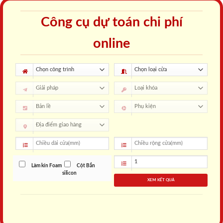
Công cụ dự toán chi phí
online
Làm kín Foam
Cột Bắn
silicon
XEM KẾT QUẢ