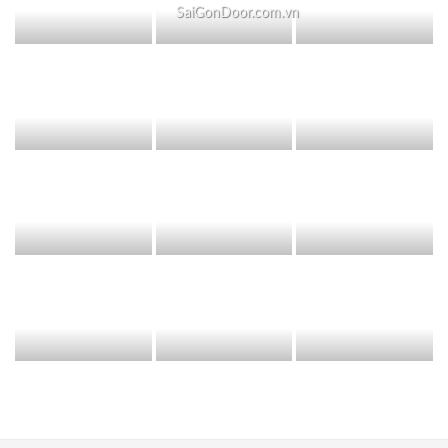
SaiGonDoor.com.vn