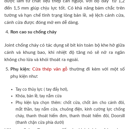
được làm từ chất liệu thép cán nguội. Với độ dày từ 1,2
đến 1,5 mm giúp chịu lực tốt. Có khả năng bám chắc trên
tường và hạn chế tình trạng lỏng bản lề, xệ lệch cánh cửa,
cánh cửa được đóng mở em dễ dàng.
Ron cao su chống cháy
Joint chống cháy có tác dụng sẽ bít kín toàn bộ khe hở giữa
cánh và khung bao, khi nhiệt độ tăng nó sẽ nở ra ngăn
không cho lửa và khói thoát ra ngoài.
Phụ kiện:
Cửa thép vân gỗ
thường đi kèm với một số
phụ kiện như:
Tay co thủy lực ( tay đẩy hơi),
Khóa, bản lề, tay nắm cửa
Phụ kiện lựa chọn thêm: chốt cửa, chốt âm cho cánh đôi,
mắt thần, tay nắm cửa, chuông điện, kính cường lực chống
cháy, thanh thoát hiểm đơn, thanh thoát hiểm đôi, Doorsill
(thanh chặn cửa phía dưới)