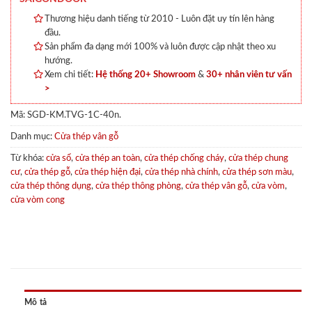
Thương hiệu danh tiếng từ 2010 - Luôn đặt uy tín lên hàng
đầu.
Sản phẩm đa dạng mới 100% và luôn được cập nhật theo xu
hướng.
Xem chi tiết:
Hệ thống 20+ Showroom
&
30+ nhân viên tư vấn
>
Mã:
SGD-KM.TVG-1C-40n.
Danh mục:
Cửa thép vân gỗ
Từ khóa:
cửa sổ
,
cửa thép an toàn
,
cửa thép chống cháy
,
cửa thép chung
cư
,
cửa thép gỗ
,
cửa thép hiện đại
,
cửa thép nhà chính
,
cửa thép sơn màu
,
cửa thép thông dụng
,
cửa thép thông phòng
,
cửa thép vân gỗ
,
cửa vòm
,
cửa vòm cong
Mô tả