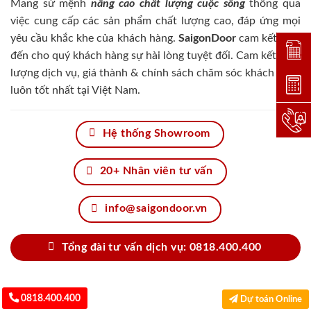
Mang sứ mệnh
nâng cao chất lượng cuộc sống
thông qua
việc cung cấp các sản phẩm chất lượng cao, đáp ứng mọi
yêu cầu khắc khe của khách hàng.
SaigonDoor
cam kết đem
Đặt lị
đến cho quý khách hàng sự hài lòng tuyệt đối. Cam kết chất
lượng dịch vụ, giá thành & chính sách chăm sóc khách hàng
Dự toá
luôn tốt nhất tại Việt Nam.
Hotlin
Hệ thống Showroom
20+ Nhân viên tư vấn
info@saigondoor.vn
Tổng đài tư vấn dịch vụ: 0818.400.400
0818.400.400
Dự toán Online