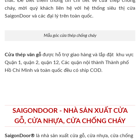
thất. Để biết thêm thông tin chi tiết về cửa thép chống
cháy, mời quý khách liên hệ với hệ thống siêu thị cửa
SaigonDoor và các đại lý trên toàn quốc.
Mẫu góc cửa thép chống cháy
Cửa thép vân gỗ
được hỗ trợ giao hàng và lắp đặt khu vực
Quận 1, quận 2, quận 12, Các quận nội thành Thành phố
Hồ Chí Minh và toàn quốc đều có ship COD.
SAIGONDOOR - NHÀ SẢN XUẤT CỬA
GỖ, CỬA NHỰA, CỬA CHỐNG CHÁY
SaigonDoor®
là nhà sản xuất cửa gỗ, cửa nhựa, cửa chống