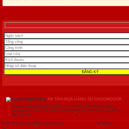
0818.400.400
AN TÂM MUA HÀNG TẠI SAIGONDOOR
Thương hiệu danh tiếng từ 2010 - Luôn đặt uy tín lên hàng đầu.
Sản phẩm đa dạng mới 100% và luôn được cập nhật theo xu hướng.
Xem chi tiết:
Hệ thống 20+ Showroom
&
30+ nhân viên tư vấn >
Mã:
KA-22.42-2TK
Danh mục:
Cửa vân gỗ 5D
Từ khóa:
cửa 5D
Mô tả