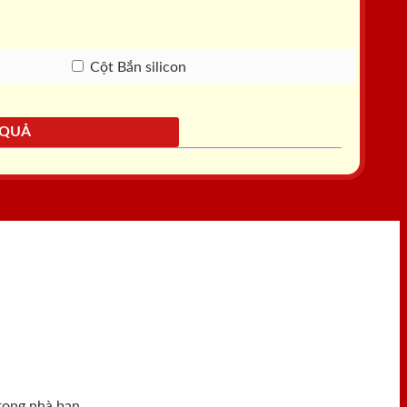
Cột Bắn silicon
 QUẢ
rong nhà bạn.