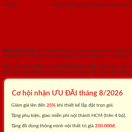
Tóm lại,
Cửa vân gỗ 5D
là sự kết hợp hoàn hảo giữa công nghệ 
SAIGONDOOR - NHÀ SẢN XUẤT CỬA 
SaigonDoor®
là nhà sản xuất cửa gỗ, cửa nhựa, cửa chống ch
chúng tôi sở hữu hơn 10 showroom và 4 nhà máy - xưởng sản xu
Mang sứ mệnh
nâng cao chất lượng cuộc sống
thông qua việc c
đến cho quý khách hàng sự hài lòng tuyệt đối. Cam kết chất lư
Cơ hội nhận ƯU ĐÃI tháng
8/2026
Giảm giá lên đến
25%
khi thiết kế lắp đặt trọn gói.
Tặng phụ kiện, giao miễn phí nội thành HCM (trên 4 bộ).
Tặng đồ dùng thông minh nội thất trị giá
250.000đ.