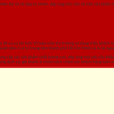
hiện đại và vẻ đẹp tự nhiên, đáp ứng nhu cầu về một sản phẩm nộ
GỖ, CỬA NHỰA, CỬA CHỐNG CHÁY
áy
đã có uy tín hơn 10 năm trên thị trường và hàng triệu khách h
ất nằm ở vị trí trung tâm thành phố Hồ Chí Minh và & tại ngoạ
ung cấp các sản phẩm chất lượng cao, đáp ứng mọi yêu cầu khắ
ợng dịch vụ, giá thành & chính sách chăm sóc khách hàng luôn tố