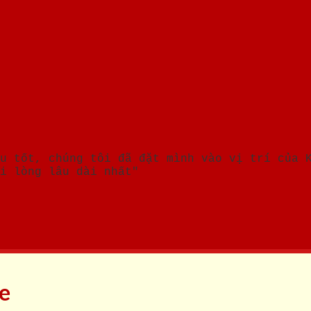
u tốt, chúng tôi đã đặt mình vào vị trí của 
i lòng lâu dài nhất"
ne