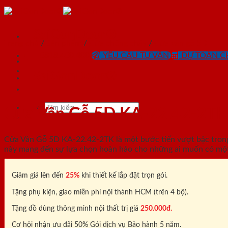
Skip
to
content
SaiGonDoor®
Trang chủ
/
Sản phẩm
/
Cửa chống cháy
/
Cửa vân gỗ 5D
0818.400.400
YÊU CẦU TƯ VẤN
DỰ TOÁN CH
SaiGonDoor®
Tìm
Cửa Vân Gỗ 5D KA-22.42-2TK
kiếm:
Cửa Vân Gỗ 5D KA-22.42-2TK là một bước tiến vượt bậc trong 
này mang đến sự lựa chọn hoàn hảo cho những ai muốn có một k
Giảm giá lên đến
25%
khi thiết kế lắp đặt trọn gói.
Tặng phụ kiện, giao miễn phí nội thành HCM (trên 4 bộ).
Tặng đồ dùng thông minh nội thất trị giá
250.000đ.
Cơ hội nhận ưu đãi 50% Gói dịch vụ Bảo hành 5 năm.