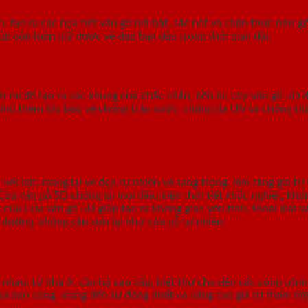
, tạo ra các họa tiết vân gỗ nổi bật, sắc nét và chân thực như 
p cửa luôn giữ được vẻ đẹp ban đầu trong thời gian dài.
ỉ mỉ để tạo ra các khung cửa chắc chắn, bền bỉ. Lớp vân gỗ 5D 
 phủ thêm lớp bảo vệ chống trầy xước, chống tia UV và chống th
 nổi bật, mang lại vẻ đẹp tự nhiên và sang trọng, làm tăng giá t
ửa vân gỗ 5D chống lại mọi điều kiện thời tiết khắc nghiệt, kh
 của Cửa vân gỗ 5D giúp tạo ra không gian yên tĩnh, thoải mái và
 dưỡng, không cần sơn lại như cửa gỗ tự nhiên.
 nhau, từ nhà ở, căn hộ cao cấp, biệt thự cho đến các công trì
ửa ban công, mang đến sự đồng nhất và nâng cao giá trị thẩm mỹ