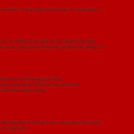
gỗ tự nhiên. Công nghệ này không chỉ mang đến vẻ
được in nhiệt lên bề mặt nhôm bằng công nghệ
ấm nước, giúp bảo vệ lớp vân gỗ khỏi tác động của
rị thẩm mỹ cho không gian sống.
ông bị cong vênh, mối mọt hay phai màu.
 tiết kiệm năng lượng.
nh thương mại như khách sạn, nhà hàng. Sản phẩm
 cho ngôi nhà.