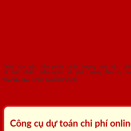
"Khi bán một sản phẩm chất lượng với vật liệ
là tốt nhất, bền nhất và phải mang đến sự hà
Trần Văn Lãm
/
CEO SAIGONDOOR
Công cụ dự toán chi phí onli