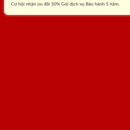
Cơ hội nhận ưu đãi 50% Gói dịch vụ Bảo hành 5 năm.
Tổng đài: 0818.400.400
Đăng ký tư vấn