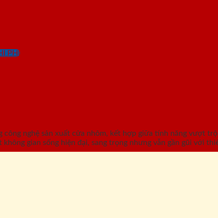
I PHÍ
công nghệ sản xuất cửa nhôm, kết hợp giữa tính năng vượt trộ
hông gian sống hiện đại, sang trọng nhưng vẫn gần gũi với thi