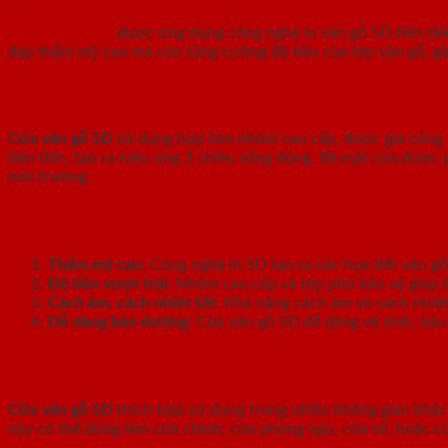
Cửa vân gỗ 5D
được ứng dụng công nghệ in vân gỗ 5D tiên tiến
đẹp thẩm mỹ cao mà còn tăng cường độ bền của lớp vân gỗ, giú
Chất liệu và công nghệ sản xuất
Cửa vân gỗ 5D
sử dụng hợp kim nhôm cao cấp, được gia công t
tiên tiến, tạo ra hiệu ứng 3 chiều sống động. Bề mặt cửa được
môi trường.
Ưu điểm của Cửa vân gỗ 5D
Thẩm mỹ cao
: Công nghệ in 5D tạo ra các họa tiết vân gỗ
Độ bền vượt trội
: Nhôm cao cấp và lớp phủ bảo vệ giúp C
Cách âm, cách nhiệt tốt
: Khả năng cách âm và cách nhiệt
Dễ dàng bảo dưỡng
: Cửa vân gỗ 5D dễ dàng vệ sinh, bảo
Ứng dụng trong thiết kế nội thất
Cửa vân gỗ 5D
thích hợp sử dụng trong nhiều không gian khác
này có thể dùng làm cửa chính, cửa phòng ngủ, cửa sổ, hoặc c