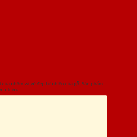
i của nhôm và vẻ đẹp tự nhiên của gỗ. Sản phẩm
ên nhiên.