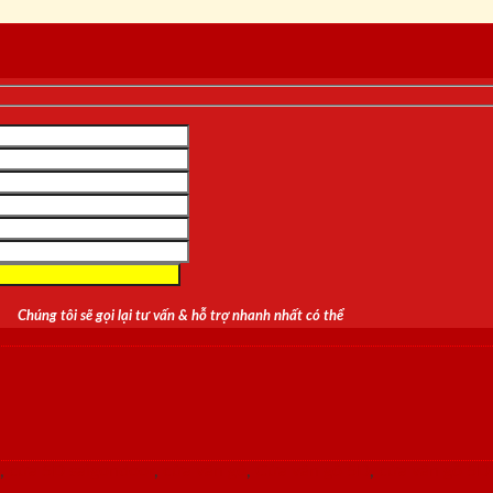
Chúng tôi sẽ gọi lại tư vấn & hỗ trợ nhanh nhất có thể
,
cửa 5D saigondoor
,
cửa vân gỗ
,
Cửa vân gỗ 5D
,
cửa vân gỗ 5D