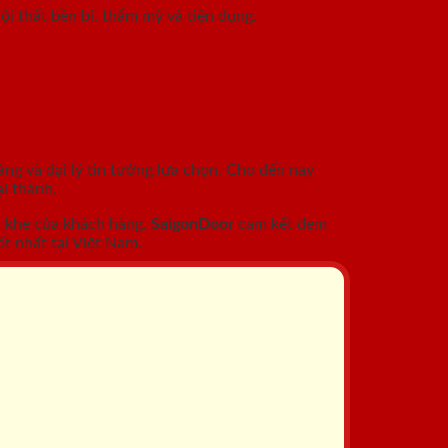
i thất bền bỉ, thẩm mỹ và tiện dụng.
àng và đại lý tin tưởng lựa chọn. Cho đến nay
i thành.
c khe của khách hàng.
SaigonDoor
cam kết đem
t nhất tại Việt Nam.