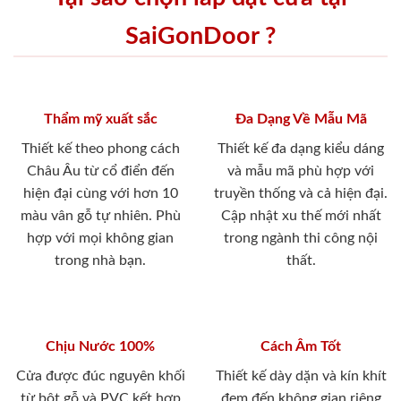
SaiGonDoor ?
Thẩm mỹ xuất sắc
Đa Dạng Về Mẫu Mã
Thiết kế theo phong cách
Thiết kế đa dạng kiểu dáng
Châu Âu từ cổ điển đến
và mẫu mã phù hợp với
hiện đại cùng với hơn 10
truyền thống và cả hiện đại.
màu vân gỗ tự nhiên. Phù
Cập nhật xu thế mới nhất
hợp với mọi không gian
trong ngành thi công nội
trong nhà bạn.
thất.
Chịu Nước 100%
Cách Âm Tốt
Cửa được đúc nguyên khối
Thiết kế dày dặn và kín khít
từ bột gỗ và PVC kết hợp
đem đến không gian riêng