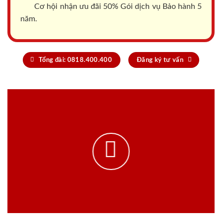
Cơ hội nhận ưu đãi 50% Gói dịch vụ Bảo hành 5
năm.
Tổng đài: 0818.400.400
Đăng ký tư vấn