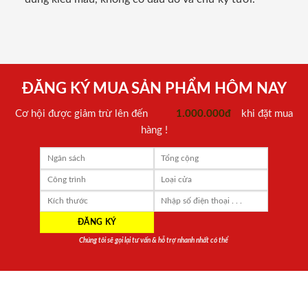
ĐĂNG KÝ MUA SẢN PHẨM HÔM NAY
Cơ hội được giảm trừ lên đến
1.000.000đ
khi đặt mua
hàng !
Chúng tôi sẽ gọi lại tư vấn & hỗ trợ nhanh nhất có thể