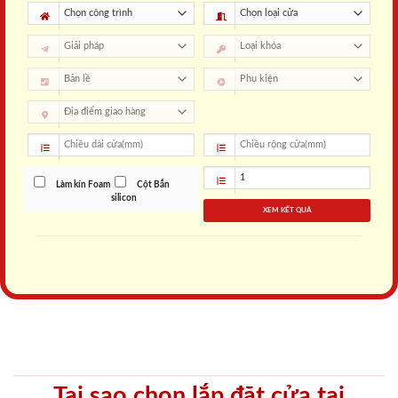
Làm kín Foam
Cột Bắn
silicon
XEM KẾT QUẢ
Tại sao chọn lắp đặt cửa tại