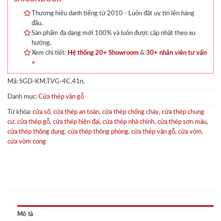
Thương hiệu danh tiếng từ 2010 - Luôn đặt uy tín lên hàng
đầu.
Sản phẩm đa dạng mới 100% và luôn được cập nhật theo xu
hướng.
Xem chi tiết:
Hệ thống 20+ Showroom
&
30+ nhân viên tư vấn
>
Mã:
SGD-KM.TVG-4C.41n.
Danh mục:
Cửa thép vân gỗ
Từ khóa:
cửa sổ
,
cửa thép an toàn
,
cửa thép chống cháy
,
cửa thép chung
cư
,
cửa thép gỗ
,
cửa thép hiện đại
,
cửa thép nhà chính
,
cửa thép sơn màu
,
cửa thép thông dụng
,
cửa thép thông phòng
,
cửa thép vân gỗ
,
cửa vòm
,
cửa vòm cong
Mô tả