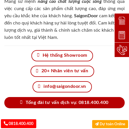
Mang sứ mệnh
nâng cao chất lượng cuộc sống
thông qua
việc cung cấp các sản phẩm chất lượng cao, đáp ứng mọi
yêu cầu khắc khe của khách hàng.
SaigonDoor
cam kết đem
Đặt lị
đến cho quý khách hàng sự hài lòng tuyệt đối. Cam kết chất
lượng dịch vụ, giá thành & chính sách chăm sóc khách hàng
Dự toá
luôn tốt nhất tại Việt Nam.
Hotlin
Hệ thống Showroom
20+ Nhân viên tư vấn
info@saigondoor.vn
Tổng đài tư vấn dịch vụ: 0818.400.400
0818.400.400
Dự toán Online