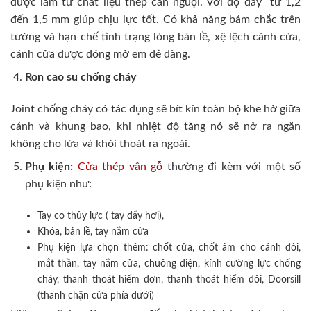
được làm từ chất liệu thép cán nguội. Với độ dày từ 1,2
đến 1,5 mm giúp chịu lực tốt. Có khả năng bám chắc trên
tường và hạn chế tình trạng lỏng bản lề, xệ lệch cánh cửa,
cánh cửa được đóng mở em dễ dàng.
Ron cao su chống cháy
Joint chống cháy có tác dụng sẽ bít kín toàn bộ khe hở giữa
cánh và khung bao, khi nhiệt độ tăng nó sẽ nở ra ngăn
không cho lửa và khói thoát ra ngoài.
Phụ kiện:
Cửa thép vân gỗ
thường đi kèm với một số
phụ kiện như:
Tay co thủy lực ( tay đẩy hơi),
Khóa, bản lề, tay nắm cửa
Phụ kiện lựa chọn thêm: chốt cửa, chốt âm cho cánh đôi,
mắt thần, tay nắm cửa, chuông điện, kính cường lực chống
cháy, thanh thoát hiểm đơn, thanh thoát hiểm đôi, Doorsill
(thanh chặn cửa phía dưới)