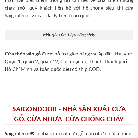
thất. Để biết thêm thông tin chi tiết về cửa thép chống
cháy, mời quý khách liên hệ với hệ thống siêu thị cửa
SaigonDoor và các đại lý trên toàn quốc.
Mẫu góc cửa thép chống cháy
Cửa thép vân gỗ
được hỗ trợ giao hàng và lắp đặt khu vực
Quận 1, quận 2, quận 12, Các quận nội thành Thành phố
Hồ Chí Minh và toàn quốc đều có ship COD.
SAIGONDOOR - NHÀ SẢN XUẤT CỬA
GỖ, CỬA NHỰA, CỬA CHỐNG CHÁY
SaigonDoor®
là nhà sản xuất cửa gỗ, cửa nhựa, cửa chống