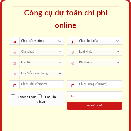
Công cụ dự toán chi phí
online
Làm kín Foam
Cột Bắn
silicon
XEM KẾT QUẢ