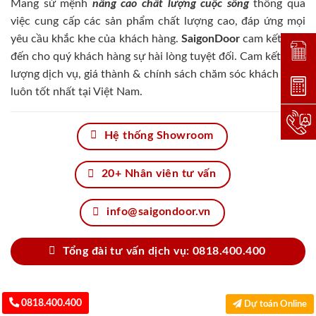
Mang sứ mệnh
nâng cao chất lượng cuộc sống
thông qua
việc cung cấp các sản phẩm chất lượng cao, đáp ứng mọi
yêu cầu khắc khe của khách hàng.
SaigonDoor
cam kết đem
Đặt lị
đến cho quý khách hàng sự hài lòng tuyệt đối. Cam kết chất
lượng dịch vụ, giá thành & chính sách chăm sóc khách hàng
Dự toá
luôn tốt nhất tại Việt Nam.
Hotlin
Hệ thống Showroom
20+ Nhân viên tư vấn
info@saigondoor.vn
Tổng đài tư vấn dịch vụ: 0818.400.400
0818.400.400
Dự toán Online