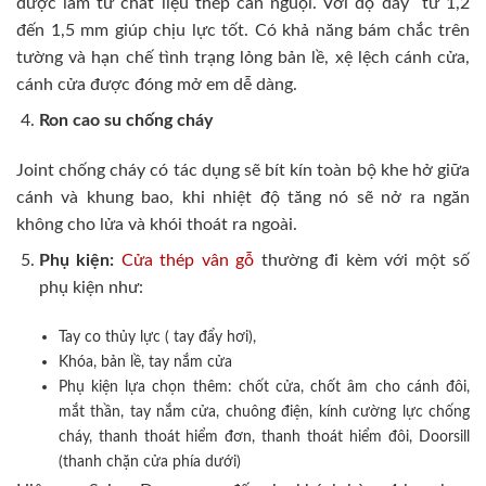
được làm từ chất liệu thép cán nguội. Với độ dày từ 1,2
đến 1,5 mm giúp chịu lực tốt. Có khả năng bám chắc trên
tường và hạn chế tình trạng lỏng bản lề, xệ lệch cánh cửa,
cánh cửa được đóng mở em dễ dàng.
Ron cao su chống cháy
Joint chống cháy có tác dụng sẽ bít kín toàn bộ khe hở giữa
cánh và khung bao, khi nhiệt độ tăng nó sẽ nở ra ngăn
không cho lửa và khói thoát ra ngoài.
Phụ kiện:
Cửa thép vân gỗ
thường đi kèm với một số
phụ kiện như:
Tay co thủy lực ( tay đẩy hơi),
Khóa, bản lề, tay nắm cửa
Phụ kiện lựa chọn thêm: chốt cửa, chốt âm cho cánh đôi,
mắt thần, tay nắm cửa, chuông điện, kính cường lực chống
cháy, thanh thoát hiểm đơn, thanh thoát hiểm đôi, Doorsill
(thanh chặn cửa phía dưới)