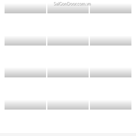
SaiGonDoor.com.vn