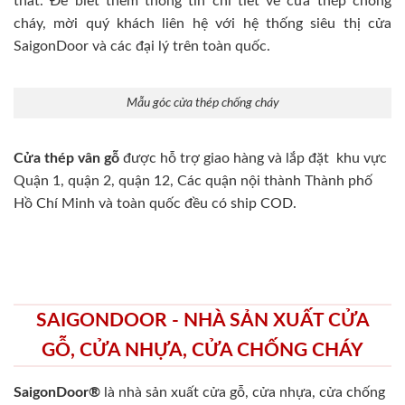
thất. Để biết thêm thông tin chi tiết về cửa thép chống
cháy, mời quý khách liên hệ với hệ thống siêu thị cửa
SaigonDoor và các đại lý trên toàn quốc.
Mẫu góc cửa thép chống cháy
Cửa thép vân gỗ
được hỗ trợ giao hàng và lắp đặt khu vực
Quận 1, quận 2, quận 12, Các quận nội thành Thành phố
Hồ Chí Minh và toàn quốc đều có ship COD.
SAIGONDOOR - NHÀ SẢN XUẤT CỬA
GỖ, CỬA NHỰA, CỬA CHỐNG CHÁY
SaigonDoor®
là nhà sản xuất cửa gỗ, cửa nhựa, cửa chống