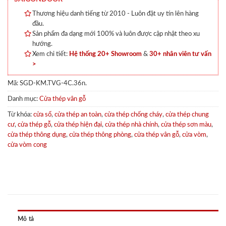
Thương hiệu danh tiếng từ 2010 - Luôn đặt uy tín lên hàng
đầu.
Sản phẩm đa dạng mới 100% và luôn được cập nhật theo xu
hướng.
Xem chi tiết:
Hệ thống 20+ Showroom
&
30+ nhân viên tư vấn
>
Mã:
SGD-KM.TVG-4C.36n.
Danh mục:
Cửa thép vân gỗ
Từ khóa:
cửa sổ
,
cửa thép an toàn
,
cửa thép chống cháy
,
cửa thép chung
cư
,
cửa thép gỗ
,
cửa thép hiện đại
,
cửa thép nhà chính
,
cửa thép sơn màu
,
cửa thép thông dụng
,
cửa thép thông phòng
,
cửa thép vân gỗ
,
cửa vòm
,
cửa vòm cong
Mô tả