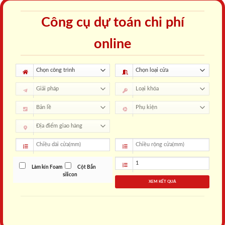
Công cụ dự toán chi phí
online
Làm kín Foam
Cột Bắn
silicon
XEM KẾT QUẢ