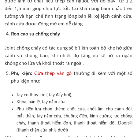
được làm từ chất liệu thép cán nguội. Với độ dày từ 1,2
đến 1,5 mm giúp chịu lực tốt. Có khả năng bám chắc trên
tường và hạn chế tình trạng lỏng bản lề, xệ lệch cánh cửa,
cánh cửa được đóng mở em dễ dàng.
Ron cao su chống cháy
Joint chống cháy có tác dụng sẽ bít kín toàn bộ khe hở giữa
cánh và khung bao, khi nhiệt độ tăng nó sẽ nở ra ngăn
không cho lửa và khói thoát ra ngoài.
Phụ kiện:
Cửa thép vân gỗ
thường đi kèm với một số
phụ kiện như:
Tay co thủy lực ( tay đẩy hơi),
Khóa, bản lề, tay nắm cửa
Phụ kiện lựa chọn thêm: chốt cửa, chốt âm cho cánh đôi,
mắt thần, tay nắm cửa, chuông điện, kính cường lực chống
cháy, thanh thoát hiểm đơn, thanh thoát hiểm đôi, Doorsill
(thanh chặn cửa phía dưới)