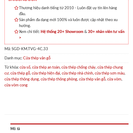
Thương hiệu danh tiếng từ 2010 - Luôn đặt uy tín lên hàng
đầu.
Sản phẩm đa dạng mới 100% và luôn được cập nhật theo xu
hướng.
Xem chi tiết:
Hệ thống 20+ Showroom
&
30+ nhân viên tư vấn
>
Mã:
SGD-KM.TVG-4C.33
Danh mục:
Cửa thép vân gỗ
Từ khóa:
cửa sổ
,
cửa thép an toàn
,
cửa thép chống cháy
,
cửa thép chung
cư
,
cửa thép gỗ
,
cửa thép hiện đại
,
cửa thép nhà chính
,
cửa thép sơn màu
,
cửa thép thông dụng
,
cửa thép thông phòng
,
cửa thép vân gỗ
,
cửa vòm
,
cửa vòm cong
Mô tả