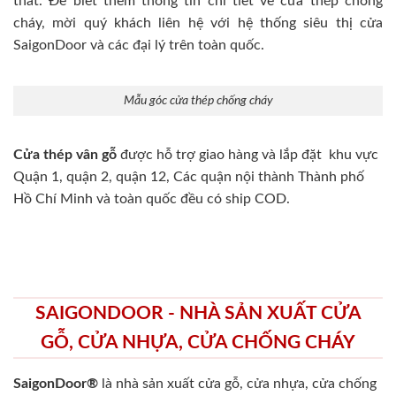
thất. Để biết thêm thông tin chi tiết về cửa thép chống
cháy, mời quý khách liên hệ với hệ thống siêu thị cửa
SaigonDoor và các đại lý trên toàn quốc.
Mẫu góc cửa thép chống cháy
Cửa thép vân gỗ
được hỗ trợ giao hàng và lắp đặt khu vực
Quận 1, quận 2, quận 12, Các quận nội thành Thành phố
Hồ Chí Minh và toàn quốc đều có ship COD.
SAIGONDOOR - NHÀ SẢN XUẤT CỬA
GỖ, CỬA NHỰA, CỬA CHỐNG CHÁY
SaigonDoor®
là nhà sản xuất cửa gỗ, cửa nhựa, cửa chống