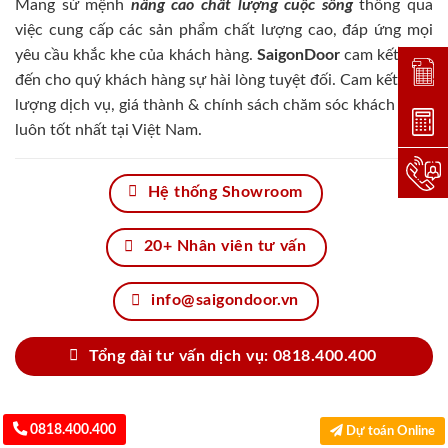
Mang sứ mệnh
nâng cao chất lượng cuộc sống
thông qua
việc cung cấp các sản phẩm chất lượng cao, đáp ứng mọi
yêu cầu khắc khe của khách hàng.
SaigonDoor
cam kết đem
Đặt lị
đến cho quý khách hàng sự hài lòng tuyệt đối. Cam kết chất
lượng dịch vụ, giá thành & chính sách chăm sóc khách hàng
Dự toá
luôn tốt nhất tại Việt Nam.
Hotlin
Hệ thống Showroom
20+ Nhân viên tư vấn
info@saigondoor.vn
Tổng đài tư vấn dịch vụ: 0818.400.400
0818.400.400
Dự toán Online