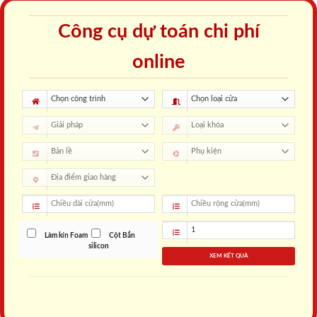
Công cụ dự toán chi phí
online
Làm kín Foam
Cột Bắn
silicon
XEM KẾT QUẢ