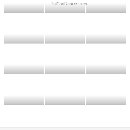
SaiGonDoor.com.vn