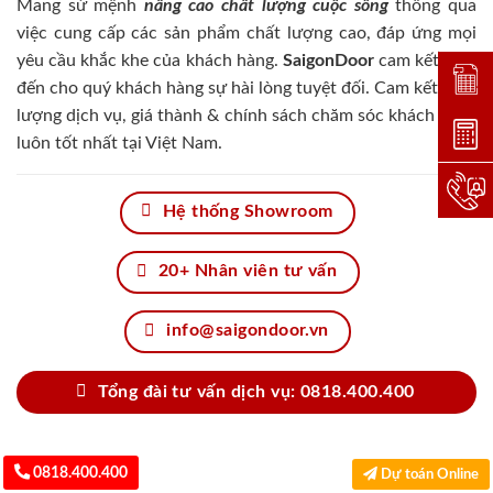
Mang sứ mệnh
nâng cao chất lượng cuộc sống
thông qua
việc cung cấp các sản phẩm chất lượng cao, đáp ứng mọi
yêu cầu khắc khe của khách hàng.
SaigonDoor
cam kết đem
Đặt lị
đến cho quý khách hàng sự hài lòng tuyệt đối. Cam kết chất
lượng dịch vụ, giá thành & chính sách chăm sóc khách hàng
Dự toá
luôn tốt nhất tại Việt Nam.
Hotlin
Hệ thống Showroom
20+ Nhân viên tư vấn
info@saigondoor.vn
Tổng đài tư vấn dịch vụ: 0818.400.400
0818.400.400
Dự toán Online