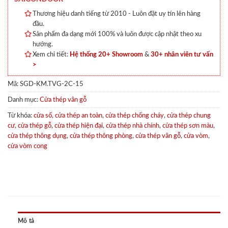
Thương hiệu danh tiếng từ 2010 - Luôn đặt uy tín lên hàng
đầu.
Sản phẩm đa dạng mới 100% và luôn được cập nhật theo xu
hướng.
Xem chi tiết:
Hệ thống 20+ Showroom
&
30+ nhân viên tư vấn
>
Mã:
SGD-KM.TVG-2C-15
Danh mục:
Cửa thép vân gỗ
Từ khóa:
cửa sổ
,
cửa thép an toàn
,
cửa thép chống cháy
,
cửa thép chung
cư
,
cửa thép gỗ
,
cửa thép hiện đại
,
cửa thép nhà chính
,
cửa thép sơn màu
,
cửa thép thông dụng
,
cửa thép thông phòng
,
cửa thép vân gỗ
,
cửa vòm
,
cửa vòm cong
Mô tả