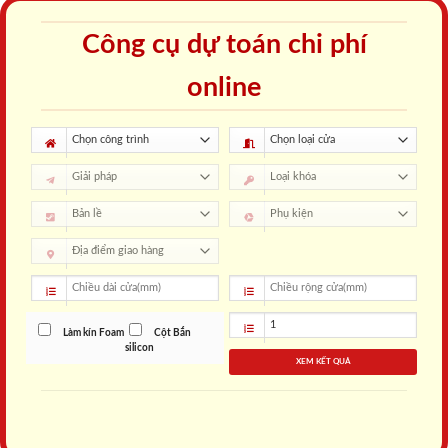
Công cụ dự toán chi phí
online
Làm kín Foam
Cột Bắn
silicon
XEM KẾT QUẢ