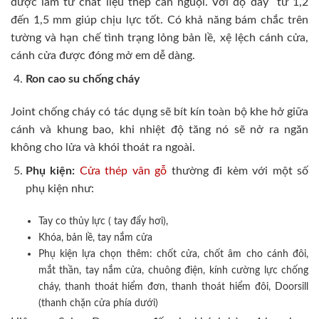
được làm từ chất liệu thép cán nguội. Với độ dày từ 1,2
đến 1,5 mm giúp chịu lực tốt. Có khả năng bám chắc trên
tường và hạn chế tình trạng lỏng bản lề, xệ lệch cánh cửa,
cánh cửa được đóng mở em dễ dàng.
Ron cao su chống cháy
Joint chống cháy có tác dụng sẽ bít kín toàn bộ khe hở giữa
cánh và khung bao, khi nhiệt độ tăng nó sẽ nở ra ngăn
không cho lửa và khói thoát ra ngoài.
Phụ kiện:
Cửa thép vân gỗ
thường đi kèm với một số
phụ kiện như:
Tay co thủy lực ( tay đẩy hơi),
Khóa, bản lề, tay nắm cửa
Phụ kiện lựa chọn thêm: chốt cửa, chốt âm cho cánh đôi,
mắt thần, tay nắm cửa, chuông điện, kính cường lực chống
cháy, thanh thoát hiểm đơn, thanh thoát hiểm đôi, Doorsill
(thanh chặn cửa phía dưới)