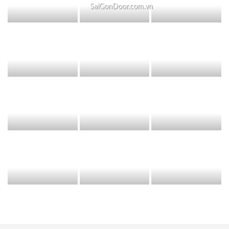
SaiGonDoor.com.vn