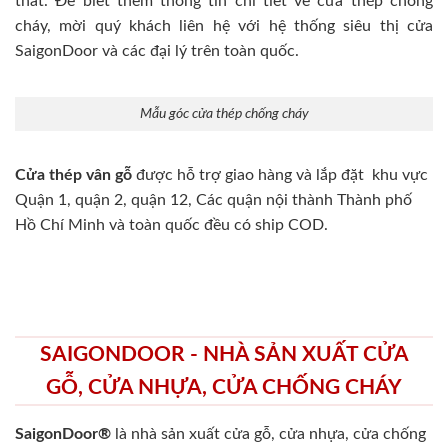
thất. Để biết thêm thông tin chi tiết về cửa thép chống
cháy, mời quý khách liên hệ với hệ thống siêu thị cửa
SaigonDoor và các đại lý trên toàn quốc.
Mẫu góc cửa thép chống cháy
Cửa thép vân gỗ
được hỗ trợ giao hàng và lắp đặt khu vực
Quận 1, quận 2, quận 12, Các quận nội thành Thành phố
Hồ Chí Minh và toàn quốc đều có ship COD.
SAIGONDOOR - NHÀ SẢN XUẤT CỬA
GỖ, CỬA NHỰA, CỬA CHỐNG CHÁY
SaigonDoor®
là nhà sản xuất cửa gỗ, cửa nhựa, cửa chống