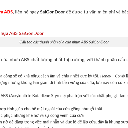
ựa ABS
, liên hệ ngay
SaiGonDoor
để được tư vấn miễn phí và báo 
Cấu tạo các thành phần của cửa nhựa ABS SaiGonDoor
cửa nhựa ABS chất lượng nhất thị trường, với thành phần cấu 
a công sẽ có khả năng cách âm và chịu nhiệt cực kỳ tốt,
Honey – Comb
l
lượng nhưng không làm giảm đi tính bền vững của cửa, lớp này còn có k
ABS (Acrylonitrile Butadiene Styrene) pha trộn với các chất phụ gia tạ
ợp tính giúp cho bề mặt ngoài của cửa giống như gỗ thật
ắc phục những khe hở và sự cong vênh của cửa
ãn nở dễ dàng trong việc mài nhẵn và đục lỗ để lắp cửa, đây là khung 