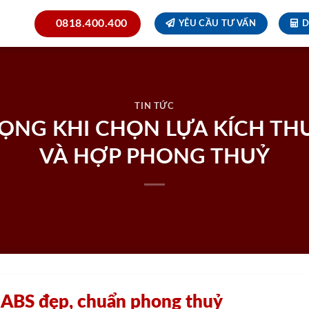
0818.400.400
YÊU CẦU TƯ VẤN
D
TIN TỨC
ỌNG KHI CHỌN LỰA KÍCH TH
VÀ HỢP PHONG THUỶ
 ABS đẹp, chuẩn phong thuỷ