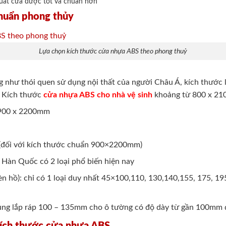
xuất cửa được tốt và chuẩn hơn
huẩn phong thủy
Lựa chọn kích thước cửa nhựa ABS theo phong thuỷ
 như thói quen sử dụng nội thất của người Châu Á, kích thước 
. Kích thước
cửa nhựa ABS cho nhà vệ sinh
khoảng từ 800 x 2
 900 x 2200mm
 (đối với kích thước chuẩn 900×2200mm)
Hàn Quốc có 2 loại phổ biến hiện nay
èn hồ): chỉ có 1 loại duy nhất 45×100,110, 130,140,155, 175, 1
 Khung lắp ráp 100 – 135mm cho ô tường có độ dày từ gần 100m
kích thước cửa nhựa ABS