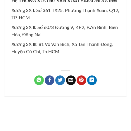
HỆ THỐNG XƯỞNG SẢN XUẤT SAIGONDOOR®
Xưởng SX I: Số 361 TX25, Phường Thạnh Xuân, Q12,
TP. HCM.
Xưởng SX II: Số 60/3 Đường 9, KP2, P.An Bình, Biên
Hòa, Đồng Nai
Xưởng SX III: 81 Võ Văn Bích, Xã Tân Thạnh Đông,
Huyện Củ Chi, Tp.HCM