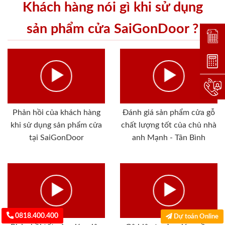
Khách hàng nói gì khi sử dụng
sản phẩm cửa SaiGonDoor ?
Đặt lị
Dự toá
Hotlin
Phản hồi của khách hàng
Đánh giá sản phẩm cửa gỗ
khi sử dụng sản phẩm cửa
chất lượng tốt của chủ nhà
tại SaiGonDoor
anh Mạnh - Tân Bình
0818.400.400
Dự toán Online