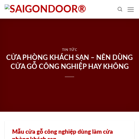
Skip
to
content
TIN TỨC
CỬA PHÒNG KHÁCH SẠN – NÊN DÙNG
CỬA GỖ CÔNG NGHIỆP HAY KHÔNG
Mẫu cửa gỗ công nghiệp dùng làm cửa