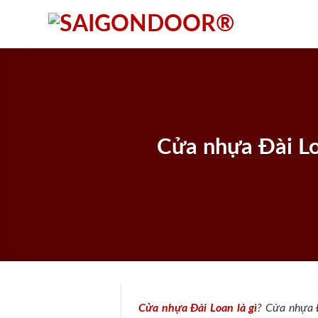
Skip
to
content
Cửa nhựa Đài Lo
Cửa nhựa Đài Loan là gì
? Cửa nhựa Đ