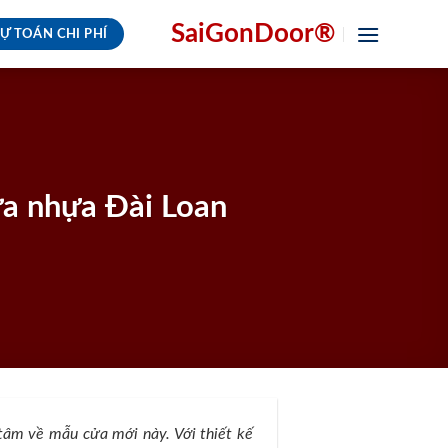
SaiGonDoor®
Ự TOÁN CHI PHÍ
ửa nhựa Đài Loan
 tâm về mẫu cửa mới này. Với thiết kế