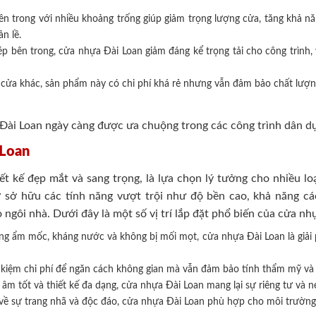
ên trong với nhiều khoảng trống giúp giảm trọng lượng cửa, tăng khả nă
n lề.
p bên trong, cửa nhựa Đài Loan giảm đáng kể trọng tải cho công trình, 
i cửa khác, sản phẩm này có chi phí khá rẻ nhưng vẫn đảm bảo chất lượn
Đài Loan ngày càng được ưa chuộng trong các công trình dân d
 Loan
ết kế đẹp mắt và sang trọng, là lựa chọn lý tưởng cho nhiều lo
ờ sở hữu các tính năng vượt trội như độ bền cao, khả năng các
 ngôi nhà. Dưới đây là một số vị trí lắp đặt phổ biến của cửa nh
g ẩm mốc, kháng nước và không bị mối mọt, cửa nhựa Đài Loan là giải p
 kiệm chi phí để ngăn cách không gian mà vẫn đảm bảo tính thẩm mỹ và 
âm tốt và thiết kế đa dạng, cửa nhựa Đài Loan mang lại sự riêng tư và n
ề sự trang nhã và độc đáo, cửa nhựa Đài Loan phù hợp cho môi trường 