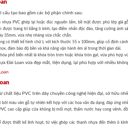
oan
i cấu tạo bao gồm các bộ phận chính sau:
nhựa PVC ghép lại hoặc đúc nguyên tấm, bề mặt được phủ lớp giả gỗ
n được trang trí bằng ô kính, tạo điểm nhấn độc đáo, tăng cường ánh 
dày 35mm, vừa nhẹ nhàng vừa chắc chắn.
g có thiết kế hình chữ L với kích thước 55 x 100mm, giúp cố định cán
nox, đảm bảo độ bền và khả năng vận hành êm ái trong thời gian dài.
hóa phổ biến nhất là khóa tròn trơn hoặc khóa tròn gạt, vừa phù hợp 
ựa Đài Loan vừa đẹp mắt, tiện dụng, lại phù hợp với nhiều khôn
Loan
ừ chất liệu PVC trên dây chuyền công nghệ hiện đại, sở hữu nhi
t bởi màu vân gỗ tự nhiên kết hợp với các hoa văn đa dạng, đáp ứng nhi
PVC cao cấp giúp cửa không bị mối mọt, thấm nước hay cong vênh, đồ
 được thiết kế linh hoạt, từ việc ghép các thanh nhựa đến thêm ô kín