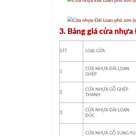
3. Bảng giá cửa nhự
STT
LOẠI CỬA
CỬA NHỰA ĐÀI LOAN
1
GHÉP
CỬA NHỰA GỖ GHÉP
2
THANH
CỬA NHỰA ĐÀI LOAN
3
ĐÚC
CỬA NHỰA GỖ SUNG YU