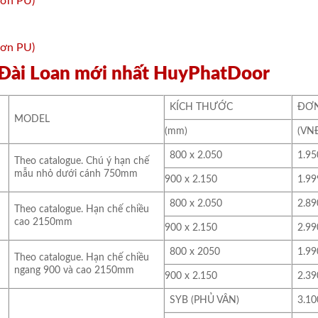
a Đài Loan mới nhất HuyPhatDoor
KÍCH THƯỚC
ĐƠN 
MODEL
(mm)
(VNĐ
800 x 2.050
1.95
Theo catalogue. Chú ý hạn chế
mẫu nhỏ dưới cánh 750mm
900 x 2.150
1.99
800 x 2.050
2.89
Theo catalogue. Hạn chế chiều
cao 2150mm
900 x 2.150
2.99
800 x 2050
1.99
Theo catalogue. Hạn chế chiều
ngang 900 và cao 2150mm
900 x 2.150
2.39
SYB (PHỦ VÂN)
3.10