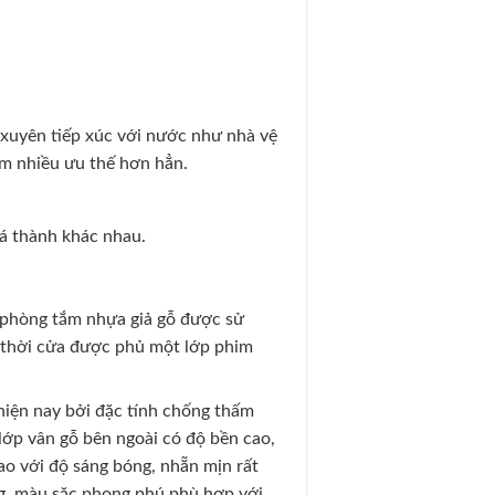
 xuyên tiếp xúc với nước như nhà vệ
iếm nhiều ưu thế hơn hẳn.
iá thành khác nhau.
 phòng tắm nhựa giả gỗ được sử
 thời cửa được phủ một lớp phim
 hiện nay bởi đặc tính chống thấm
 lớp vân gỗ bên ngoài có độ bền cao,
ao với độ sáng bóng, nhẵn mịn rất
ng, màu săc phong phú phù hợp với