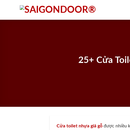
Skip
to
content
25+ Cửa Toi
Cửa toilet nhựa giả gỗ
được nhiều kh