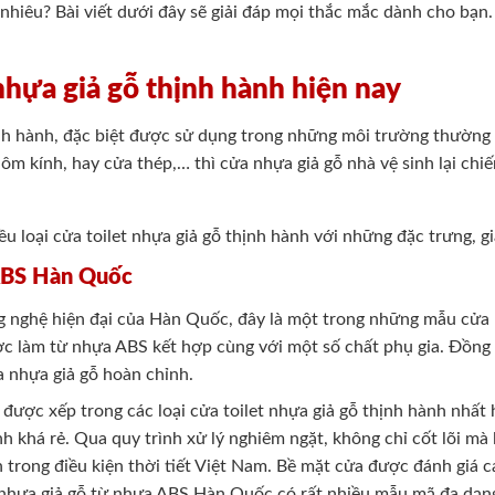
 nhiêu? Bài viết dưới đây sẽ giải đáp mọi thắc mắc dành cho bạn.
 nhựa giả gỗ thịnh hành hiện nay
ịnh hành, đặc biệt được sử dụng trong những môi trường thường
hôm kính, hay cửa thép,… thì cửa nhựa giả gỗ nhà vệ sinh lại ch
iều loại cửa toilet nhựa giả gỗ thịnh hành với những đặc trưng, g
 ABS Hàn Quốc
g nghệ hiện đại của Hàn Quốc, đây là một trong những mẫu cửa
ợc làm từ nhựa ABS kết hợp cùng với một số chất phụ gia. Đồng
 nhựa giả gỗ hoàn chỉnh.
được xếp trong các loại cửa toilet nhựa giả gỗ thịnh hành nhất
h khá rẻ. Qua quy trình xử lý nghiêm ngặt, không chỉ cốt lõi mà
 trong điều kiện thời tiết Việt Nam. Bề mặt cửa được đánh giá c
et nhựa giả gỗ từ nhựa ABS Hàn Quốc có rất nhiều mẫu mã đa dạ