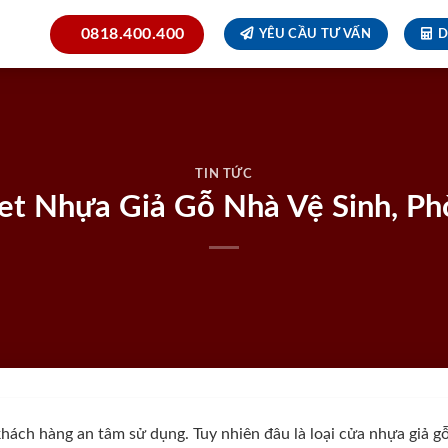
0818.400.400
YÊU CẦU TƯ VẤN
D
TIN TỨC
let Nhựa Giả Gỗ Nhà Vệ Sinh, P
ách hàng an tâm sử dụng. Tuy nhiên đâu là loại cửa nhựa giả gỗ