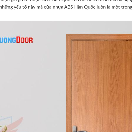
vì những yếu tố này mà cửa nhựa ABS Hàn Quốc luôn là một tron