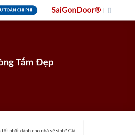
SaiGonDoor®
Ự TOÁN CHI PHÍ
hòng Tắm Đẹp
 tốt nhất dành cho nhà vệ sinh? Giá