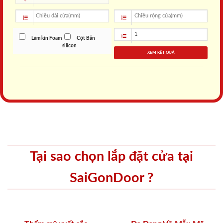
Làm kín Foam
Cột Bắn
silicon
XEM KẾT QUẢ
Tại sao chọn lắp đặt cửa tại
SaiGonDoor ?