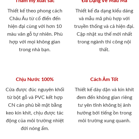
Thẩm mỹ xuất sắc
Đa Dạng Về Mẫu Mã
Thiết kế theo phong cách
Thiết kế đa dạng kiểu dáng
Châu Âu từ cổ điển đến
và mẫu mã phù hợp với
hiện đại cùng với hơn 10
truyền thống và cả hiện đại.
màu vân gỗ tự nhiên. Phù
Cập nhật xu thế mới nhất
hợp với mọi không gian
trong ngành thi công nội
trong nhà bạn.
thất.
Chịu Nước 100%
Cách Âm Tốt
Cửa được đúc nguyên khối
Thiết kế dày dặn và kín khít
từ bột gỗ và PVC kết hợp
đem đến không gian riêng
CN cán phủ bề mặt bằng
tư yên tĩnh không bị ảnh
keo kín khít, chịu được tác
hưởng bới tiếng ồn trong
động của môi trường nhiệt
môi trường xung quanh.
đới nóng ẩm.