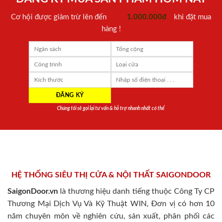
Cơ hội được giảm trừ lên đến
1.000.000đ
khi đặt mua
hàng !
Chúng tôi sẽ gọi lại tư vấn & hỗ trợ nhanh nhất có thể
HỆ THỐNG SIÊU THỊ CỬA & NỘI THẤT SAIGONDOOR
SaigonDoor.vn
là thương hiệu danh tiếng thuộc Công Ty CP
Thương Mại Dịch Vụ Và Kỹ Thuật WIN, Đơn vị có hơn 10
năm chuyên môn về nghiên cứu, sản xuất, phân phối các