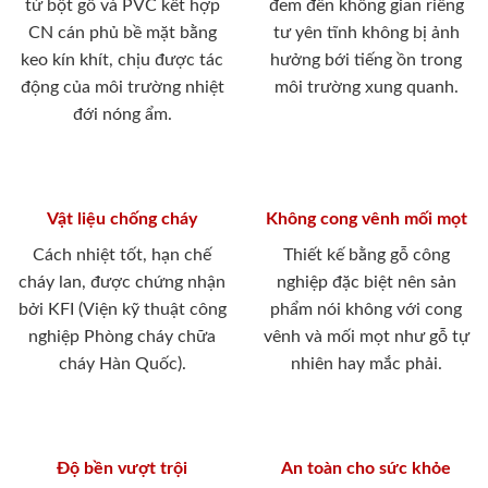
từ bột gỗ và PVC kết hợp
đem đến không gian riêng
CN cán phủ bề mặt bằng
tư yên tĩnh không bị ảnh
keo kín khít, chịu được tác
hưởng bới tiếng ồn trong
động của môi trường nhiệt
môi trường xung quanh.
đới nóng ẩm.
Vật liệu chống cháy
Không cong vênh mối mọt
Cách nhiệt tốt, hạn chế
Thiết kế bằng gỗ công
cháy lan, được chứng nhận
nghiệp đặc biệt nên sản
bởi KFI (Viện kỹ thuật công
phẩm nói không với cong
nghiệp Phòng cháy chữa
vênh và mối mọt như gỗ tự
cháy Hàn Quốc).
nhiên hay mắc phải.
Độ bền vượt trội
An toàn cho sức khỏe