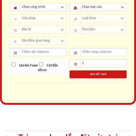
Làm kín Foam
Cột Bắn
silicon
XEM KẾT QUẢ