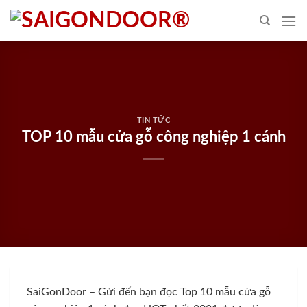
Skip
to
content
TIN TỨC
TOP 10 mẫu cửa gỗ công nghiệp 1 cánh
SaiGonDoor – Gửi đến bạn đọc Top 10 mẫu cửa gỗ