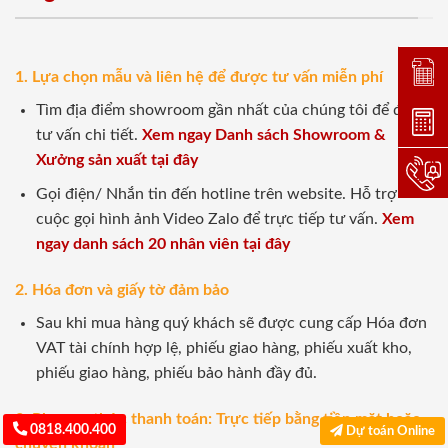
Đặt lị
1. Lựa chọn mẫu và liên hệ để được tư vấn miễn phí
Tìm địa điểm showroom gần nhất của chúng tôi để được
Dự toá
tư vấn chi tiết.
Xem ngay Danh sách Showroom &
Xưởng sản xuất tại đây
Hotlin
Gọi điện/ Nhắn tin đến hotline trên website. Hỗ trợ
cuộc gọi hình ảnh Video Zalo để trực tiếp tư vấn.
Xem
ngay danh sách 20 nhân viên tại đây
2. Hóa đơn và giấy tờ đảm bảo
Sau khi mua hàng quý khách sẽ được cung cấp Hóa đơn
VAT tài chính hợp lệ, phiếu giao hàng, phiếu xuất kho,
phiếu giao hàng, phiếu bảo hành đầy đủ.
3. Phương thức thanh toán: Trực tiếp bằng tiền mặt hoặc
0818.400.400
Dự toán Online
chuyển khoản