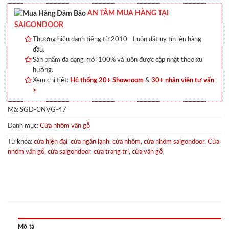
AN TÂM MUA HÀNG TẠI
SAIGONDOOR
Thương hiệu danh tiếng từ 2010 - Luôn đặt uy tín lên hàng
đầu.
Sản phẩm đa dạng mới 100% và luôn được cập nhật theo xu
hướng.
Xem chi tiết:
Hệ thống 20+ Showroom
&
30+ nhân viên tư vấn
>
Mã:
SGD-CNVG-47
Danh mục:
Cửa nhôm vân gỗ
Từ khóa:
cửa hiện đại
,
cửa ngăn lạnh
,
cửa nhôm
,
cửa nhôm saigondoor
,
Cửa
nhôm vân gỗ
,
cửa saigondoor
,
cửa trang trí
,
cửa vân gỗ
Mô tả