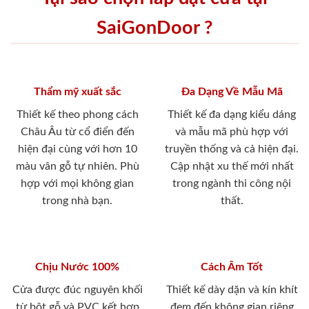
SaiGonDoor ?
Thẩm mỹ xuất sắc
Đa Dạng Về Mẫu Mã
Thiết kế theo phong cách
Thiết kế đa dạng kiểu dáng
Châu Âu từ cổ điển đến
và mẫu mã phù hợp với
hiện đại cùng với hơn 10
truyền thống và cả hiện đại.
màu vân gỗ tự nhiên. Phù
Cập nhật xu thế mới nhất
hợp với mọi không gian
trong ngành thi công nội
trong nhà bạn.
thất.
Chịu Nước 100%
Cách Âm Tốt
Cửa được đúc nguyên khối
Thiết kế dày dặn và kín khít
từ bột gỗ và PVC kết hợp
đem đến không gian riêng