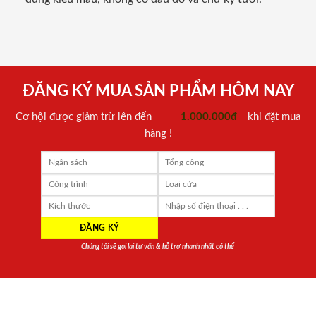
ĐĂNG KÝ MUA SẢN PHẨM HÔM NAY
Cơ hội được giảm trừ lên đến
1.000.000đ
khi đặt mua
hàng !
Chúng tôi sẽ gọi lại tư vấn & hỗ trợ nhanh nhất có thể