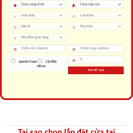
Làm kín Foam
Cột Bắn
silicon
XEM KẾT QUẢ
Tại sao chọn lắp đặt cửa tại