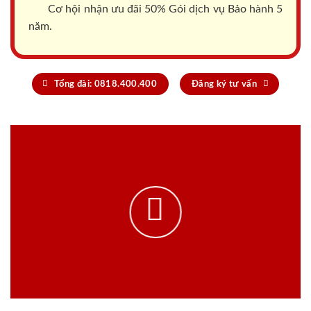
Cơ hội nhận ưu đãi 50% Gói dịch vụ Bảo hành 5
năm.
Tổng đài: 0818.400.400
Đăng ký tư vấn