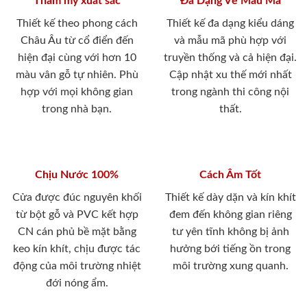
Thẩm mỹ xuất sắc
Đa Dạng Về Mẫu Mã
Thiết kế theo phong cách
Thiết kế đa dạng kiểu dáng
Châu Âu từ cổ điển đến
và mẫu mã phù hợp với
hiện đại cùng với hơn 10
truyền thống và cả hiện đại.
màu vân gỗ tự nhiên. Phù
Cập nhật xu thế mới nhất
hợp với mọi không gian
trong ngành thi công nội
trong nhà bạn.
thất.
Chịu Nước 100%
Cách Âm Tốt
Cửa được đúc nguyên khối
Thiết kế dày dặn và kín khít
từ bột gỗ và PVC kết hợp
đem đến không gian riêng
CN cán phủ bề mặt bằng
tư yên tĩnh không bị ảnh
keo kín khít, chịu được tác
hưởng bới tiếng ồn trong
động của môi trường nhiệt
môi trường xung quanh.
đới nóng ẩm.