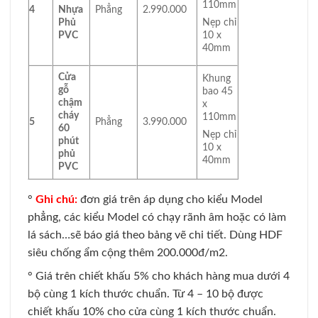
110mm
4
Nhựa
Phẳng
2.990.000
Phủ
Nẹp chỉ
PVC
10 x
40mm
Cửa
Khung
gỗ
bao 45
chậm
x
cháy
110mm
5
Phẳng
3.990.000
60
Nẹp chỉ
phút
10 x
phủ
40mm
PVC
°
Ghi chú
:
đơn giá trên áp dụng cho kiểu Model
phẳng, các kiểu Model có chạy rãnh âm hoặc có làm
lá sách…sẽ báo giá theo bảng vẽ chi tiết. Dùng HDF
siêu chống ẩm cộng thêm 200.000đ/m2.
° Giá trên chiết khấu 5% cho khách hàng mua dưới 4
bộ cùng 1 kích thước chuẩn. Từ 4 – 10 bộ được
chiết khấu 10% cho cửa cùng 1 kích thước chuẩn.