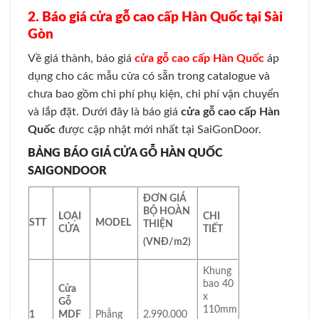
2. Báo giá cửa gỗ cao cấp Hàn Quốc tại Sài
Gòn
Về giá thành, báo giá
cửa gỗ cao cấp Hàn Quốc
áp
dụng cho các mẫu cửa có sẵn trong catalogue và
chưa bao gồm chi phí phụ kiện, chi phí vận chuyển
và lắp đặt. Dưới đây là báo giá
cửa gỗ cao cấp Hàn
Quốc
được cập nhật mới nhất tại SaiGonDoor.
BẢNG BÁO GIÁ CỬA GỖ HÀN QUỐC
SAIGONDOOR
ĐƠN GIÁ
BỘ HOÀN
LOẠI
CHI
STT
MODEL
THIỆN
CỬA
TIẾT
(VNĐ/m
2
)
Khung
bao 40
Cửa
x
Gỗ
110mm
1
MDF
Phẳng
2.990.000