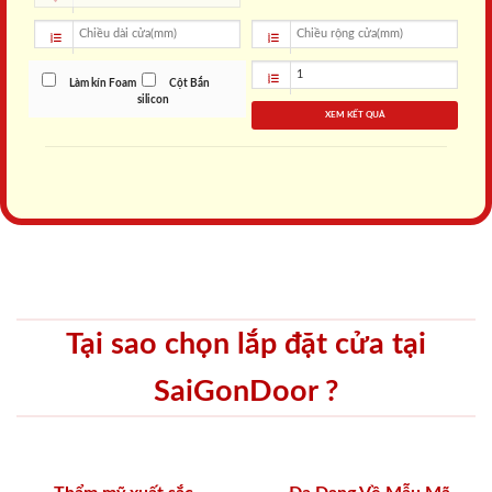
Làm kín Foam
Cột Bắn
silicon
XEM KẾT QUẢ
Tại sao chọn lắp đặt cửa tại
SaiGonDoor ?