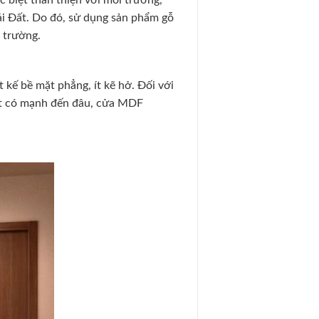
 biệt thân thiện với môi trường,
ái Đất. Do đó, sử dụng sản phẩm gỗ
 trường.
t kế bề mặt phẳng, ít kẽ hở. Đối với
 xát có mạnh đến đâu, cửa MDF