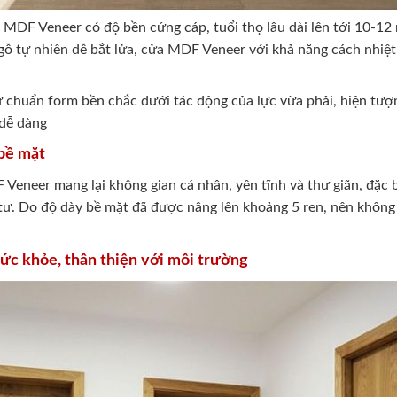
gỗ MDF Veneer có độ bền cứng cáp, tuổi thọ lâu dài lên tới 10-
 gỗ tự nhiên dễ bắt lửa, cửa MDF Veneer với khả năng cách nhiệ
chuẩn form bền chắc dưới tác động của lực vừa phải, hiện tượ
 dễ dàng
bề mặt
eneer mang lại không gian cá nhân, yên tĩnh và thư giãn, đặc b
 tư. Do độ dày bề mặt đã được nâng lên khoảng 5 ren, nên không
 sức khỏe, thân thiện với môi trường