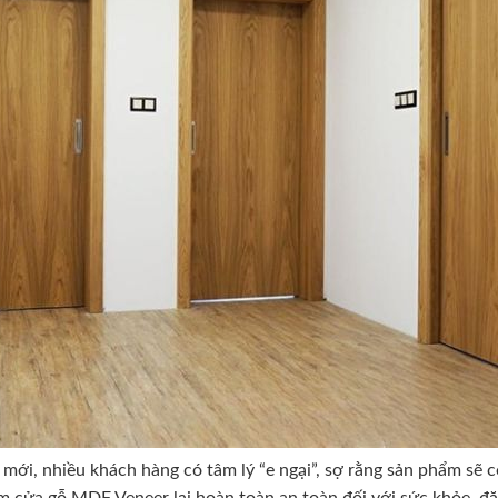
mới, nhiều khách hàng có tâm lý “e ngại”, sợ rằng sản phẩm sẽ có