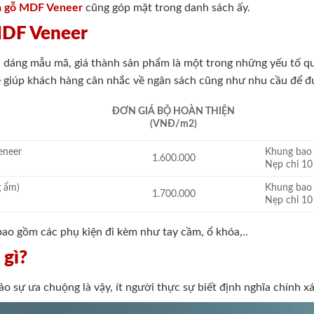
 gỗ MDF Veneer
cũng góp mặt trong danh sách ấy.
MDF Veneer
 dáng mẫu mã, giá thành sản phẩm là một trong những yếu tố q
 giúp khách hàng cân nhắc về ngân sách cũng như nhu cầu để đ
ĐƠN GIÁ BỘ HOÀN THIỆN
(VNĐ/m2)
Veneer
Khung bao
1.600.000
Nẹp chỉ 
g ẩm)
Khung bao
1.700.000
Nẹp chỉ 
bao gồm các phụ kiện đi kèm như tay cầm, ổ khóa,..
 gì?
 sự ưa chuộng là vậy, ít người thực sự biết định nghĩa chính 