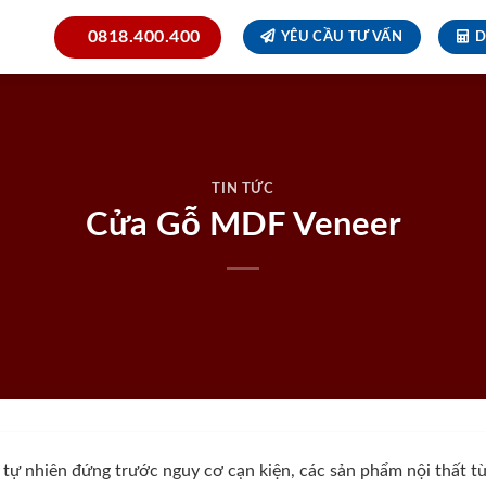
0818.400.400
YÊU CẦU TƯ VẤN
D
TIN TỨC
Cửa Gỗ MDF Veneer
ỗ tự nhiên đứng trước nguy cơ cạn kiện, các sản phẩm nội thất 