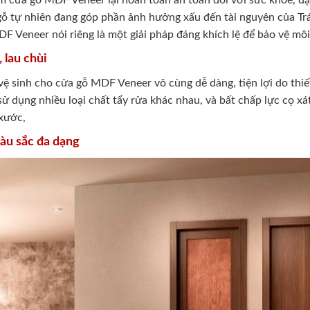
m cửa gỗ MDF Veneer lại hoàn toàn an toàn đối với sức khỏe, đặc
 gỗ tự nhiên đang góp phần ảnh hưởng xấu đến tài nguyên của Tr
 Veneer nói riêng là một giải pháp đáng khích lệ để bảo vệ môi
 lau chùi
 vệ sinh cho cửa gỗ MDF Veneer vô cùng dễ dàng, tiện lợi do thiế
 sử dụng nhiều loại chất tẩy rửa khác nhau, và bất chấp lực cọ
xước,
àu sắc đa dạng