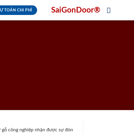
SaiGonDoor®
Ự TOÁN CHI PHÍ
từ gỗ công nghiệp nhận được sự đón