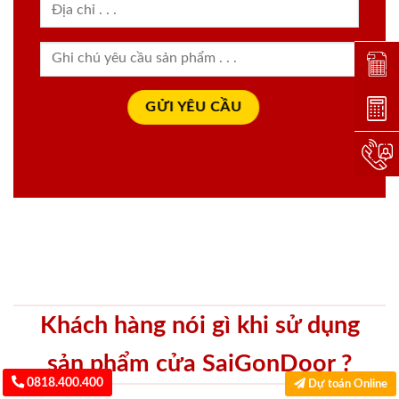
Đặt lị
Dự toá
Hotlin
Khách hàng nói gì khi sử dụng
sản phẩm cửa SaiGonDoor ?
0818.400.400
Dự toán Online