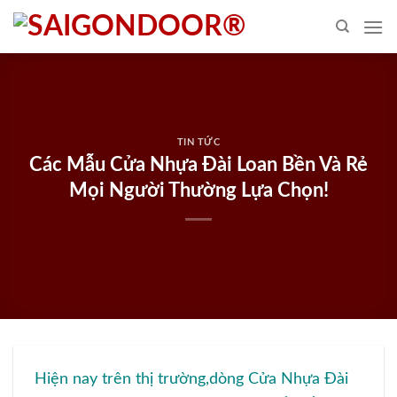
Skip
to
content
TIN TỨC
Các Mẫu Cửa Nhựa Đài Loan Bền Và Rẻ
Mọi Người Thường Lựa Chọn!
Hiện nay trên thị trường,dòng Cửa Nhựa Đài