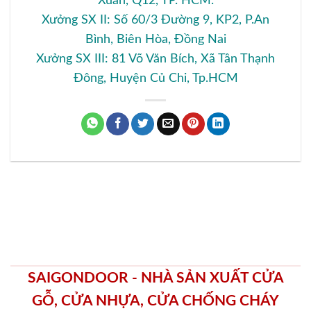
Xuân, Q12, TP. HCM.
Xưởng SX II: Số 60/3 Đường 9, KP2, P.An
Bình, Biên Hòa, Đồng Nai
Xưởng SX III: 81 Võ Văn Bích, Xã Tân Thạnh
Đông, Huyện Củ Chi, Tp.HCM
SAIGONDOOR - NHÀ SẢN XUẤT CỬA
GỖ, CỬA NHỰA, CỬA CHỐNG CHÁY