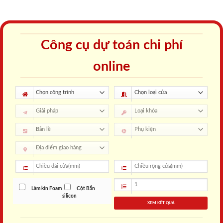
Công cụ dự toán chi phí
online
Làm kín Foam
Cột Bắn
silicon
XEM KẾT QUẢ