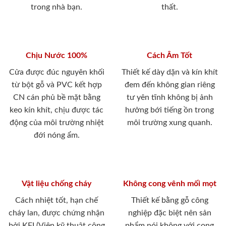
trong nhà bạn.
thất.
Chịu Nước 100%
Cách Âm Tốt
Cửa được đúc nguyên khối
Thiết kế dày dặn và kín khít
từ bột gỗ và PVC kết hợp
đem đến không gian riêng
CN cán phủ bề mặt bằng
tư yên tĩnh không bị ảnh
keo kín khít, chịu được tác
hưởng bới tiếng ồn trong
động của môi trường nhiệt
môi trường xung quanh.
đới nóng ẩm.
Vật liệu chống cháy
Không cong vênh mối mọt
Cách nhiệt tốt, hạn chế
Thiết kế bằng gỗ công
cháy lan, được chứng nhận
nghiệp đặc biệt nên sản
bởi KFI (Viện kỹ thuật công
phẩm nói không với cong