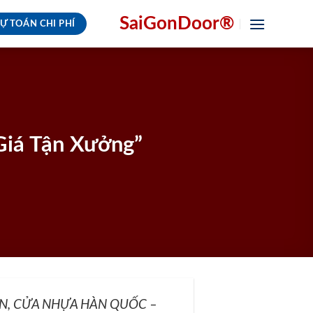
SaiGonDoor®
Ự TOÁN CHI PHÍ
Giá Tận Xưởng”
AN, CỬA NHỰA HÀN QUỐC –