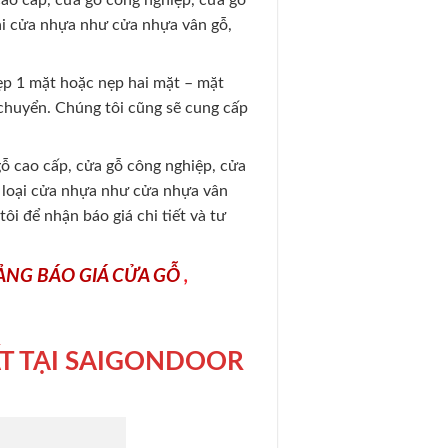
cao cấp, cửa gỗ công nghiệp, cửa gỗ
ại cửa nhựa như cửa nhựa vân gỗ,
nẹp 1 mặt hoặc nẹp hai mặt – mặt
 chuyển. Chúng tôi cũng sẽ cung cấp
gỗ cao cấp, cửa gỗ công nghiệp, cửa
 loại cửa nhựa như cửa nhựa vân
i để nhận báo giá chi tiết và tư
ẢNG BÁO GIÁ CỬA GỖ
,
T TẠI SAIGONDOOR