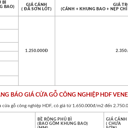
BÌ
GIÁ CÁNH
GIÁ T
G BAO)
( ĐÃ SƠN LÓT)
(CÁNH + KHUNG BAO + NẸP CHỈ
1.250.000Đ
2.350
NG BÁO GIÁ CỬA GỖ CÔNG NGHIỆP HDF VEN
à cửa gỗ công nghiệp HDF, có giá từ 1.650.000đ/m2 đến 2.750.
BỀ RỘNG PHỦ BÌ
GIÁ CÁNH
(BAO GỒM KHUNG BAO)
( CHƯA
(MM)
SƠN)