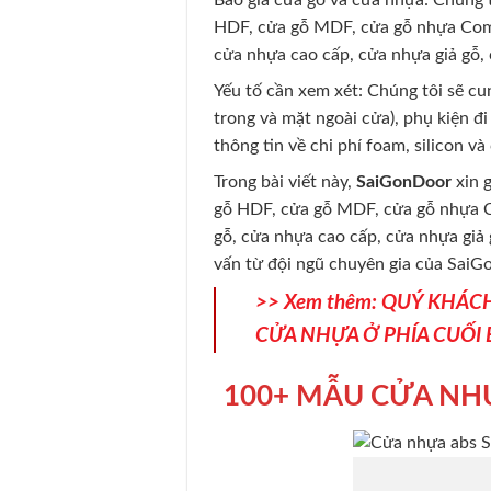
Báo giá cửa gỗ và cửa nhựa: Chúng t
HDF, cửa gỗ MDF, cửa gỗ nhựa Compo
cửa nhựa cao cấp, cửa nhựa giả gỗ
Yếu tố cần xem xét: Chúng tôi sẽ cu
trong và mặt ngoài cửa), phụ kiện đ
thông tin về chi phí foam, silicon và
Trong bài viết này,
SaiGonDoor
xin 
gỗ HDF, cửa gỗ MDF, cửa gỗ nhựa Co
gỗ, cửa nhựa cao cấp, cửa nhựa giả 
vấn từ đội ngũ chuyên gia của SaiG
>> Xem thêm: QUÝ KHÁC
CỬA NHỰA Ở PHÍA CUỐI 
100+ MẪU CỬA NH