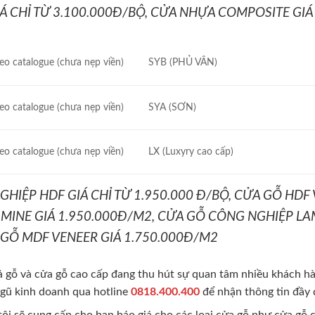
Á CHỈ TỪ 3.100.000Đ/BỘ, CỬA NHỰA COMPOSITE GIÁ
eo catalogue (chưa nẹp viền)
SYB (PHỦ VÂN)
eo catalogue (chưa nẹp viền)
SYA (SƠN)
eo catalogue (chưa nẹp viền)
LX (Luxyry cao cấp)
HIỆP HDF GIÁ CHỈ TỪ 1.950.000 Đ/BỘ, CỬA GỖ HDF 
MINE GIÁ 1.950.000Đ/M2, CỬA GỖ CÔNG NGHIỆP LA
 GỖ MDF VENEER GIÁ 1.750.000Đ/M2
 gỗ và cửa gỗ cao cấp đang thu hút sự quan tâm nhiều khách hàn
i ngũ kinh doanh qua hotline
0818.400.400
để nhận thông tin đầy