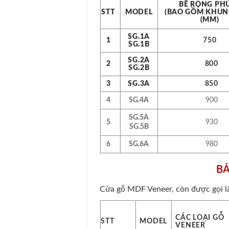
BỀ RỘNG PHỦ 
STT
MODEL
(BAO GỒM KHUN
(MM)
SG.1A
1
750
SG.1B
SG.2A
2
800
SG.2B
3
SG.3A
850
4
SG.4A
900
SG.5A
5
930
SG.5B
6
SG.6A
980
BẢ
Cửa gỗ MDF Veneer, còn được gọi l
CÁC LOẠI GỖ
STT
MODEL
VENEER