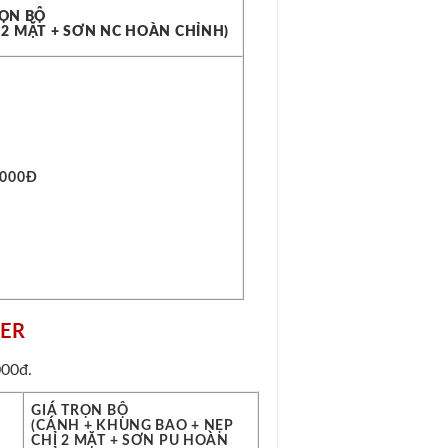
RỌN BỘ
 2 MẶT + SƠN NC HOÀN CHỈNH)
.000Đ
EER
000đ.
GIÁ TRỌN BỘ
(CÁNH + KHUNG BAO + NẸP
CHỈ 2 MẶT + SƠN PU HOÀN