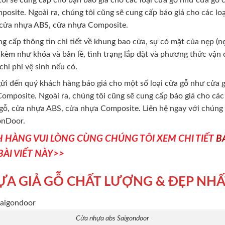
ôi sẽ cung cấp cho bạn báo giá cho các loại cửa gỗ như cửa gỗ 
site. Ngoài ra, chúng tôi cũng sẽ cung cấp báo giá cho các lo
, cửa nhựa ABS, cửa nhựa Composite.
ng cấp thông tin chi tiết về khung bao cửa, sự có mặt của nẹp (
i kèm như khóa và bản lề, tình trạng lắp đặt và phương thức vận
 chi phí vệ sinh nếu có.
gửi đến quý khách hàng báo giá cho một số loại cửa gỗ như cửa 
mposite. Ngoài ra, chúng tôi cũng sẽ cung cấp báo giá cho các
gỗ, cửa nhựa ABS, cửa nhựa Composite. Liên hệ ngay với chúng tô
onDoor.
H HÀNG VUI LÒNG CÙNG CHÚNG TÔI XEM CHI TIẾT
B
BÀI VIẾT NÀY>>
ỰA GIẢ GỖ CHẤT LƯỢNG & ĐẸP NHẤ
Cửa nhựa abs Saigondoor