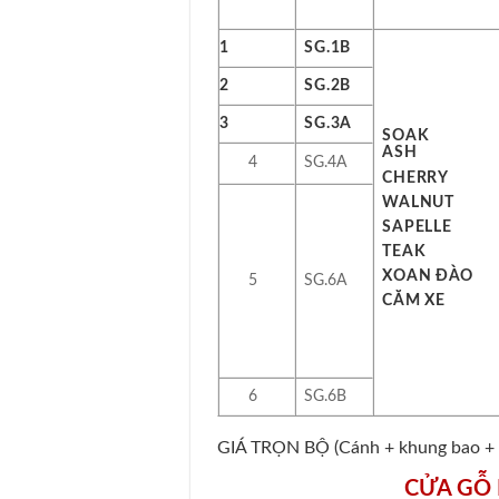
1
SG.1B
2
SG.2B
3
SG.3A
SOAK
ASH
4
SG.4A
CHERRY
WALNUT
SAPELLE
TEAK
XOAN ĐÀO
5
SG.6A
CĂM XE
6
SG.6B
GIÁ TRỌN BỘ (Cánh + khung bao + 
CỬA GÔ