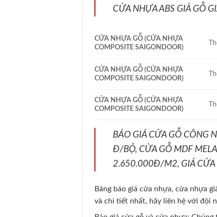
CỬA NHỰA ABS GIẢ GỖ GI
CỬA NHỰA GỖ (CỬA NHỰA
Th
COMPOSITE SAIGONDOOR)
CỬA NHỰA GỖ (CỬA NHỰA
Th
COMPOSITE SAIGONDOOR)
CỬA NHỰA GỖ (CỬA NHỰA
Th
COMPOSITE SAIGONDOOR)
BÁO GIÁ CỬA GỖ CÔNG NG
Đ/BỘ, CỬA GỖ MDF MELA
2.650.000Đ/M2, GIÁ CỬA
Bảng báo giá cửa nhựa, cửa nhựa giả
và chi tiết nhất, hãy liên hệ với độ