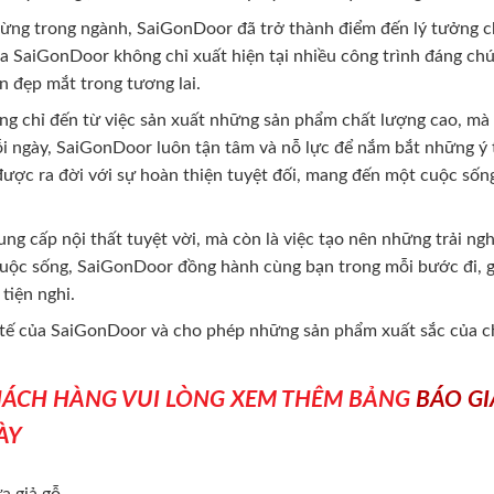
ừng trong ngành, SaiGonDoor đã trở thành điểm đến lý tưởng c
a SaiGonDoor không chỉ xuất hiện tại nhiều công trình đáng chú
n đẹp mắt trong tương lai.
 chỉ đến từ việc sản xuất những sản phẩm chất lượng cao, mà 
Mỗi ngày, SaiGonDoor luôn tận tâm và nỗ lực để nắm bắt những 
ược ra đời với sự hoàn thiện tuyệt đối, mang đến một cuộc sống
ung cấp nội thất tuyệt vời, mà còn là việc tạo nên những trải n
uộc sống, SaiGonDoor đồng hành cùng bạn trong mỗi bước đi, g
tiện nghi.
h tế của SaiGonDoor và cho phép những sản phẩm xuất sắc của 
KHÁCH HÀNG VUI LÒNG XEM THÊM BẢNG
BÁO G
ÀY