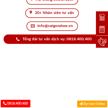
20+ Nhân viên tư vấn
Đặt lị
info@saigondoor.vn
Dự toá
Tổng đài tư vấn dịch vụ: 0818.400.400
Hotlin
0818.400.400
Dự toán Online