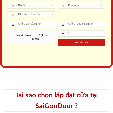
Làm kín Foam
Cột Bắn
silicon
XEM KẾT QUẢ
Tại sao chọn lắp đặt cửa tại
SaiGonDoor ?